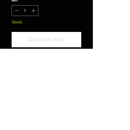
Adet
*
Tükendi
Geldiğinde Bildir
Defender Arka Paçalık Demiri
- Sağ ve sol takım olarak gönderilir.
- Lastik dahil değildir.
- Galvanizli ve
Galvaniz+Elektrostatik Smat siyah
boyalı olarak mevcuttur.
- MTC8358-SAĞ / MTC8357-SOL