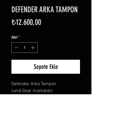
DEFENDER ARKA TAMPON
Fiyat
₺12.600,00
Adet
*
Sepete Ekle
Defender Arka Tampon
Land Gear markalıdır.
Elektrostatik mat siyah toz
boyalıdır.
STC50301, LG-STC50301