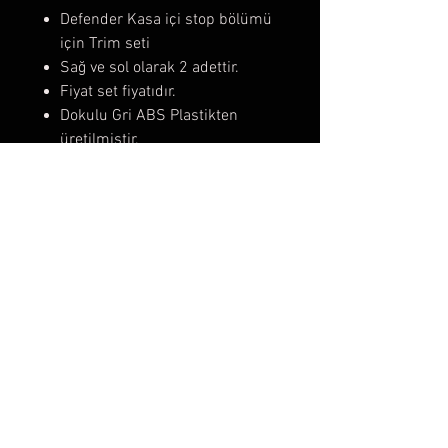
Defender Kasa içi stop bölümü
için Trim seti
Sağ ve sol olarak 2 adettir.
Fiyat set fiyatıdır.
Dokulu Gri ABS Plastikten
üretilmiştir.
Delinmemiş olarak gelir,
hoperlör ve ya tuş takımı vb.
aksesuarlara göre kendiniz
delebilirsiniz.
2007 öncesi 90 ve 110 Tüm
defender modellerine uygundur.
Fiyatlarımıza Kdv dahildir.
SSS