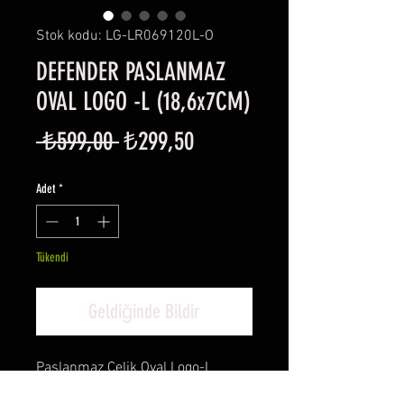
Stok kodu: LG-LR069120L-O
DEFENDER PASLANMAZ
OVAL LOGO -L (18,6x7CM)
Normal
İndirimli
 ₺599,00 
₺299,50
Fiyat
Fiyat
Adet
*
Tükendi
Geldiğinde Bildir
Paslanmaz Çelik Oval Logo-L
- Kusurlu ürün