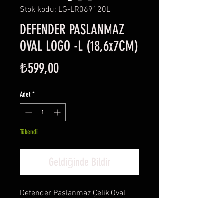
Stok kodu: LG-LR069120L
DEFENDER PASLANMAZ
OVAL LOGO -L (18,6x7CM)
Fiyat
₺599,00
Adet
*
Tükendi
Geldiğinde Bildir
Defender Paslanmaz Çelik Oval
Logo-L
-Ölçü: 18.60x7 cm