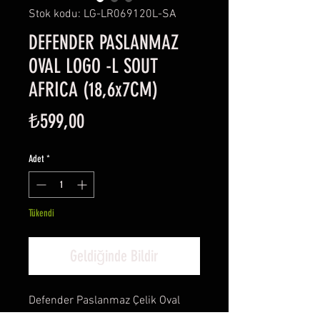
Stok kodu: LG-LR069120L-SA
DEFENDER PASLANMAZ
OVAL LOGO -L SOUT
AFRICA (18,6x7CM)
Fiyat
₺599,00
Adet
*
Tükendi
Geldiğinde Bildir
Defender Paslanmaz Çelik Oval
Logo-L