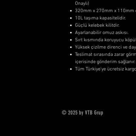
Onaylı)
320mm x 270mm x 110mm öl
10L taşıma kapasitelidir.
Güçlü kelebek kilitdir.
Ayarlanabilir omuz askısı.
Sırt kısmında koruyucu köp
Yüksek çizilme direnci ve daya
Teslimat sırasında zarar gör
içerisinde gönderim sağlanır.
Tüm Türkiye'ye ücretsiz karg
© 2025 by VTB Grup