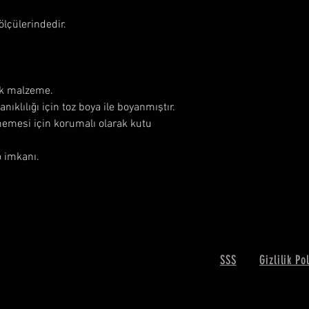
çülerindedir.
ük malzeme.
nıklılığı için toz boya ile boyanmıştır.
memesi için korumalı olarak kutu
o imkanı.
SSS
Gizlilik Po