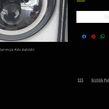
Tükendi
Ge
tlarımıza Kdv dahildir.
SSS
Gizlilik Po