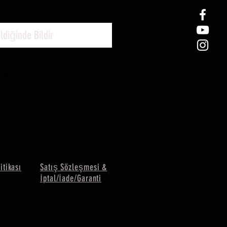
ldiğinde Bildir
litikası
Satış Sözleşmesi &
İptal/İade/Garanti