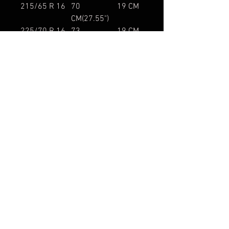
215/65 R 16
70
19 CM
CM(27.55")
225/70 R 16
73
19 CM
CM(28.74")
235/70 R 16
74-75
21 CM
CM(29.33")
245/70 R 16
76
21 CM
CM(29.92")
265/75 R 16
79
23 CM
CM(31.10")
235/85 R 16
80
18-19
CM(31.49")
CM
215/60 R 17
70
19 CM
CM(27.55")
265/65 R 17
78-79
23 CM
CM(31.10")