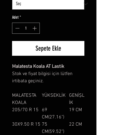
Adet
*
Sepete Ekle
Malatesta Koala AT Lastik
Stok ve fiyat bilgisi için lütfen
irtibata geçiniz.
MALATESTA
YÜKSEKLİK
GENİŞL
KOALA
İK
205/70 R 15
69
19 CM
CM(27.16")
30X9.50 R 15
75
22 CM
CM(59.52")