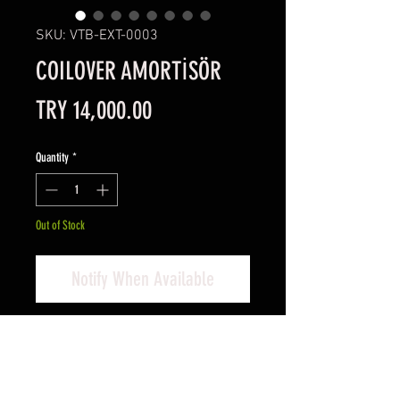
SKU: VTB-EXT-0003
COILOVER AMORTİSÖR
Price
TRY 14,000.00
Quantity
*
Out of Stock
Notify When Available
4 adet yeni ürün,
Ayar anahtarı hediyeli,
Teşhir ürünü.