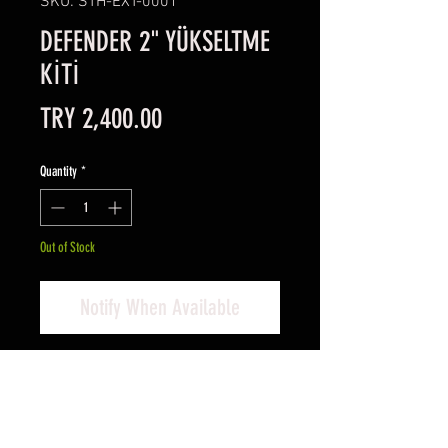
SKU: STH-EXT-0001
DEFENDER 2" YÜKSELTME
KİTİ
Price
TRY 2,400.00
Quantity
*
Out of Stock
Notify When Available
SteelHand Yükseltme Kiti
Defender için 2" kit,
Fiyatlarımıza Kdv dahildir.