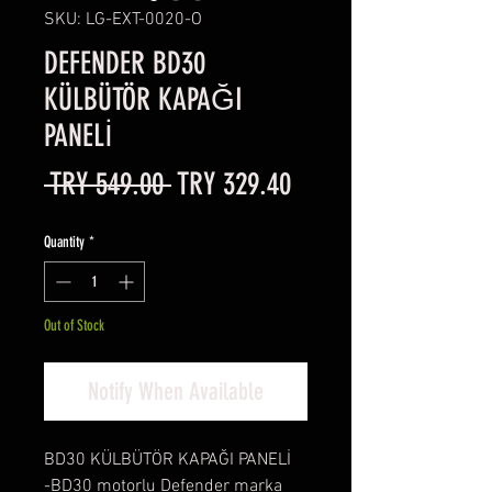
SKU: LG-EXT-0020-O
DEFENDER BD30
KÜLBÜTÖR KAPAĞI
PANELİ
Regular
Sale
 TRY 549.00 
TRY 329.40
Price
Price
Quantity
*
Out of Stock
Notify When Available
BD30 KÜLBÜTÖR KAPAĞI PANELİ
-BD30 motorlu Defender marka