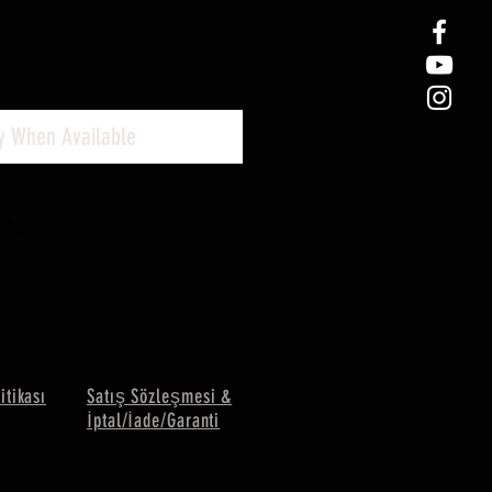
fy When Available
litikası
Satış Sözleşmesi &
İptal/İade/Garanti