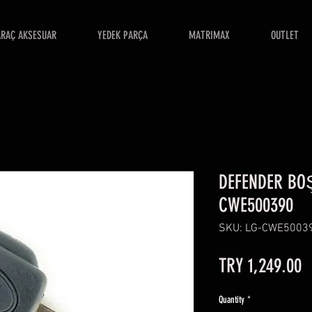
ARAÇ AKSESUAR
YEDEK PARÇA
MATRIMAX
OUTLET
DEFENDER BO
CWE500390
SKU: LG-CWE5003
P
TRY 1,249.00
Quantity
*