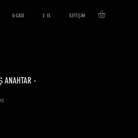
G-CASE
2. EL
İLETİŞİM
Ş ANAHTAR -
90
rice