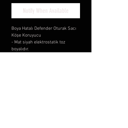
Notify When Available
Boya Hatalı Defender Oturak Sacı
Köşe Koruyucu
- Mat siyah elektrostatik toz
boyalıdır.
- 1987-2016 arası tüm
defenderlara uygundur.
- Sağ ve sol olarak 1 takım fiyatıdır.
- Kısmı boya hataları vardır.
- Boya hataları bazılarında dış
kısımlarda bazılarında iç
kısımlarda kalmaktadır.