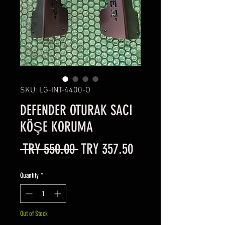
SKU: LG-INT-4400-O
DEFENDER OTURAK SACI
KÖŞE KORUMA
Regular
Sale
 TRY 550.00 
TRY 357.50
Price
Price
Quantity
*
Out of Stock