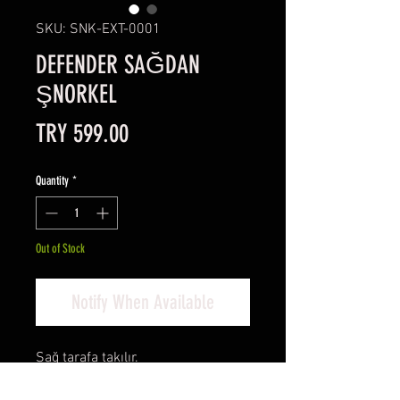
SKU: SNK-EXT-0001
DEFENDER SAĞDAN
ŞNORKEL
Price
TRY 599.00
Quantity
*
Out of Stock
Notify When Available
Sağ tarafa takılır.
TD4, TD5 ve 300 TDI modeller için