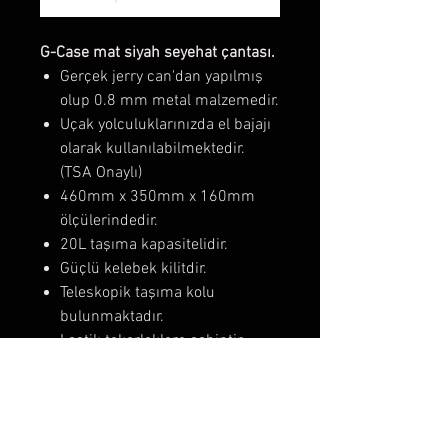
G-Case mat siyah seyehat çantası.
Gerçek jerry can'dan yapılmış
olup 0.8 mm metal malzemedir.
Uçak yolculuklarınızda el bajajı
olarak kullanılabilmektedir.
(TSA Onaylı)
460mm x 350mm x 160mm
ölçülerindedir.
20L taşıma kapasitelidir.
Güçlü kelebek kilitdir.
Teleskopik taşıma kolu
bulunmaktadır.
Lastik tekerleklere sahiptir.
Yüksek çizilme direnci ve
dayanıklılığı için toz boya ile
boyanmıştır.
Teslimat sırasında zarar