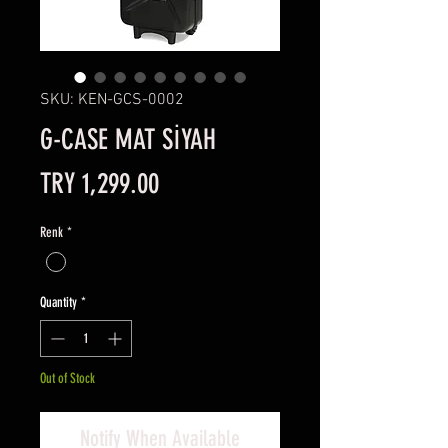
SKU: KEN-GCS-0002
G-CASE MAT SİYAH
Price
TRY 1,299.00
Renk
*
Quantity
*
Out of Stock
Notify When Available