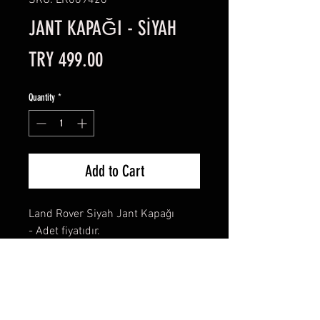
SKU: LR089428
JANT KAPAĞI - SİYAH
Price
TRY 499.00
Quantity
*
Add to Cart
Land Rover Siyah Jant Kapağı
- Adet fiyatıdır.
-LR089428
-Defender, Discovery, Range
Rover, Jant Kapağı