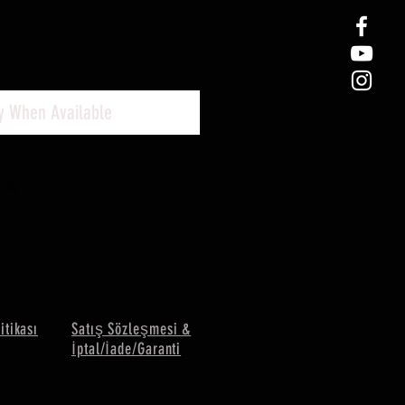
fy When Available
litikası
Satış Sözleşmesi &
İptal/İade/Garanti