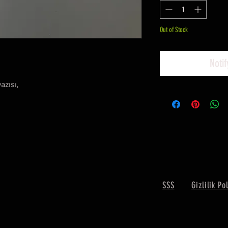
Out of Stock
Noti
azısı,
SSS
Gizlilik Po