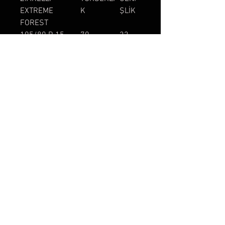
EXTREME
K
ŞLİK
FOREST
195/80 R 15
70
22
CM(27.55")
CM
30X9.50 R 15
75-76
25
CM(29.90")
CM
33X12.50 R 15
84-85 CM
28
(33.20")
CM
215/80 R 16
76 CM
20
CM
285/75 R 16
84 CM
29
CM
35X12.50 R 16
86-87
27
CM(34.20")
CM
37X12.50 R 16
93
26.5
CM(36.61")
CM