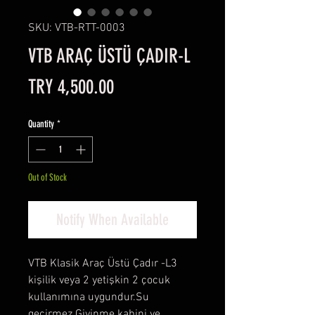
SKU: VTB-RTT-0003
VTB ARAÇ ÜSTÜ ÇADIR-L
Price
TRY 4,500.00
Quantity
*
Out of Stock
Notify When Available
VTB Klasik Araç Üstü Çadır -L3 
kişilik veya 2 yetişkin 2 çocuk 
kullanımına uygundur.Su 
geçirmez.Giyinme kabini ve 