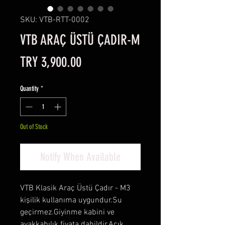
SKU: VTB-RTT-0002
VTB ARAÇ ÜSTÜ ÇADIR-M
Price
TRY 3,900.00
Quantity
*
Out of Stock
Notify When Available
VTB Klasik Araç Üstü Çadır - M3 
kişilik kullanıma uygundur.Su 
geçirmez.Giyinme kabini ve 
ayakkabılık fiyata dahildir.Açık 