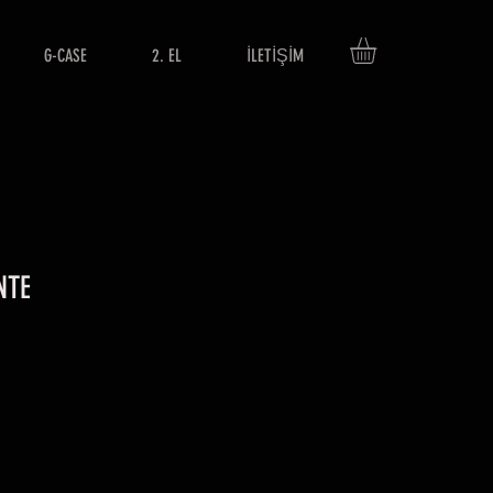
G-CASE
2. EL
İLETİŞİM
NTE
9
rice