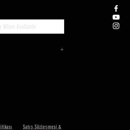
fy When Available
litikası
Satış Sözleşmesi &